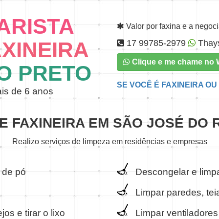
ARISTA
Valor por faxina e a negoci
XINEIRA
17 99785-2979
Thay
Clique e me chame no
O PRETO
SE VOCÊ É FAXINEIRA OU 
is de 6 anos
 E FAXINEIRA EM SÃO JOSÉ DO 
Realizo serviços de limpeza em residências e empresas
 de pó
Descongelar e limpa
Limpar paredes, teia
os e tirar o lixo
Limpar ventiladores 