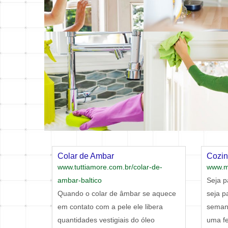
Colar de Ambar
Cozin
www.tuttiamore.com.br/colar-de-
www.ma
ambar-baltico
Seja p
Quando o colar de âmbar se aquece
seja p
em contato com a pele ele libera
semana
quantidades vestigiais do óleo
uma fe